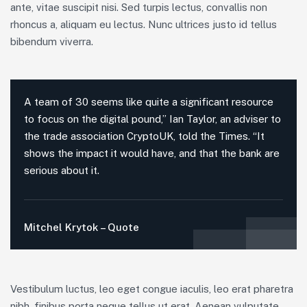
ante, vitae suscipit nisi. Sed turpis lectus, convallis non
rhoncus a, aliquam eu lectus. Nunc ultrices justo id tellus
bibendum viverra.
A team of 30 seems like quite a significant resource
to focus on the digital pound,” Ian Taylor, an adviser to
the trade association CryptoUK, told the Times. “It
shows the impact it would have, and that the bank are
serious about it.
Mitchel Krytok – Quote
Vestibulum luctus, leo eget congue iaculis, leo erat pharetra
nibh, finibus porta neque tellus ut erat. Aenean vulputate