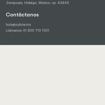
Zempoala, Hidalgo, México, cp. 43845
Contáctanos
hola@sylma.mx
Llámanos:
01 800 710 1501
Añade aquí tu
texto de cabecera