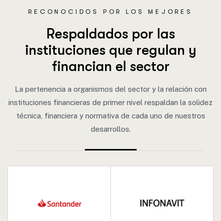
RECONOCIDOS POR LOS MEJORES
R
e
s
p
a
l
d
a
d
o
s
p
o
r
l
a
s
i
n
s
t
i
t
u
c
i
o
n
e
s
q
u
e
r
e
g
u
l
a
n
y
f
i
n
a
n
c
i
a
n
e
l
s
e
c
t
o
r
La pertenencia a organismos del sector y la relación con
instituciones financieras de primer nivel respaldan la solidez
técnica, financiera y normativa de cada uno de nuestros
desarrollos.