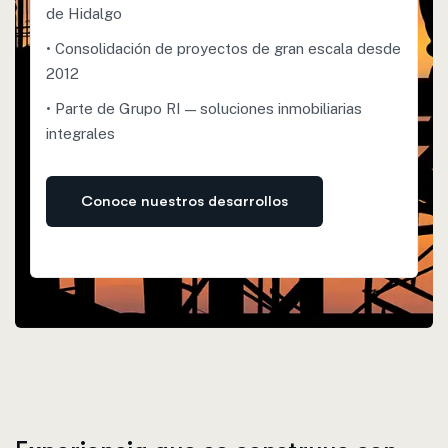
de Hidalgo
• Consolidación de proyectos de gran escala desde
2012
• Parte de Grupo RI — soluciones inmobiliarias
integrales
C
o
n
o
c
e
n
u
e
s
t
r
o
s
d
e
s
a
r
r
o
l
l
o
s