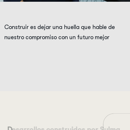
C
o
n
s
t
r
u
i
r
e
s
d
e
j
a
r
u
n
a
h
u
e
l
l
a
q
u
e
h
a
b
l
e
d
e
n
u
e
s
t
r
o
c
o
m
p
r
o
m
i
s
o
c
o
n
u
n
f
u
t
u
r
o
m
e
j
o
r
Sylvia Rico Moreno
Presidenta Sylma Desarrolladora
D
e
s
a
r
r
o
l
l
o
s
c
o
n
s
t
r
u
i
d
o
s
p
o
r
S
y
l
m
a