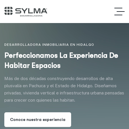
DESARROLLADORA INMOBILIARIA EN HIDALGO
Perfeccionamos La Experiencia
De
Habitar Espacios
Más de dos décadas construyendo desarrollos de alta
plusvalía en Pachuca y el Estado de Hidalgo. Diseñamos
privadas, vivienda vertical e infraestructura urbana pensadas
para crecer con quienes las habitan.
C
o
n
o
c
e
n
u
e
s
t
r
a
e
x
p
e
r
i
e
n
c
i
a