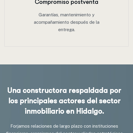
Compromiso postventa
Garantías, mantenimiento y
acompañamiento después de la
entrega.
U
n
a
c
o
n
s
t
r
u
c
t
o
r
a
r
e
s
p
a
l
d
a
d
a
p
o
r
l
o
s
p
r
i
n
c
i
p
a
l
e
s
a
c
t
o
r
e
s
d
e
l
s
e
c
t
o
r
i
n
m
o
b
i
l
i
a
r
i
o
e
n
H
i
d
a
l
g
o
.
Forjamos relaciones de largo plazo con instituciones