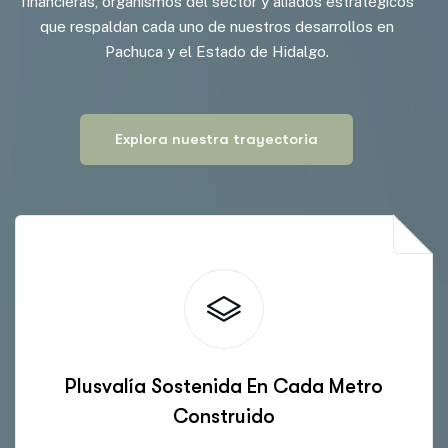
financieras, organismos del sector y aliados estratégicos
que respaldan cada uno de nuestros desarrollos en
Pachuca y el Estado de Hidalgo.
E
x
p
l
o
r
a
n
u
e
s
t
r
a
t
r
a
y
e
c
t
o
r
i
a
Plusvalía Sostenida En Cada Metro
Construido