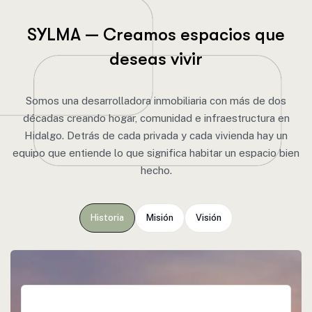
S
Y
L
M
A
—
C
r
e
a
m
o
s
e
s
p
a
c
i
o
s
q
u
e
d
e
s
e
a
s
v
i
v
i
r
Somos una desarrolladora inmobiliaria con más de dos
décadas creando hogar, comunidad e infraestructura en
Hidalgo. Detrás de cada privada y cada vivienda hay un
equipo que entiende lo que significa habitar un espacio bien
hecho.
Historia
Misión
Visión