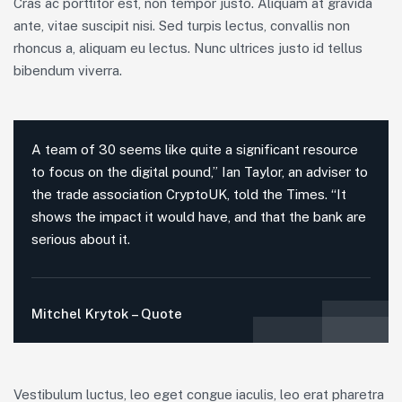
Cras ac porttitor est, non tempor justo. Aliquam at gravida
ante, vitae suscipit nisi. Sed turpis lectus, convallis non
rhoncus a, aliquam eu lectus. Nunc ultrices justo id tellus
bibendum viverra.
A team of 30 seems like quite a significant resource
to focus on the digital pound,” Ian Taylor, an adviser to
the trade association CryptoUK, told the Times. “It
shows the impact it would have, and that the bank are
serious about it.
Mitchel Krytok – Quote
Vestibulum luctus, leo eget congue iaculis, leo erat pharetra