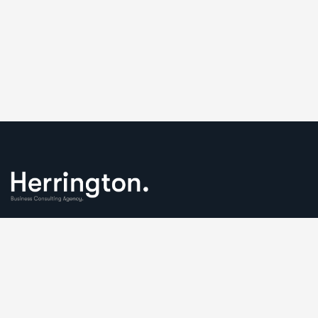
We understand that business can be chaotic. That’s where
we come in. We’re focused on adding some much-needed
balance to the mix.
Comany Information