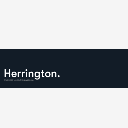
We understand that business can be chaotic. That’s where
we come in. We’re focused on adding some much-needed
balance to the mix.
Comany Information