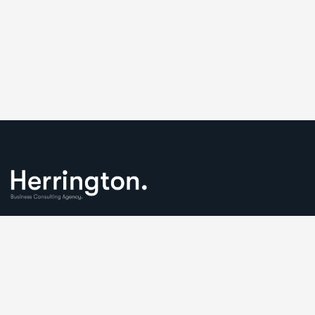
We understand that business can be chaotic. That’s where
we come in. We’re focused on adding some much-needed
balance to the mix.
Comany Information