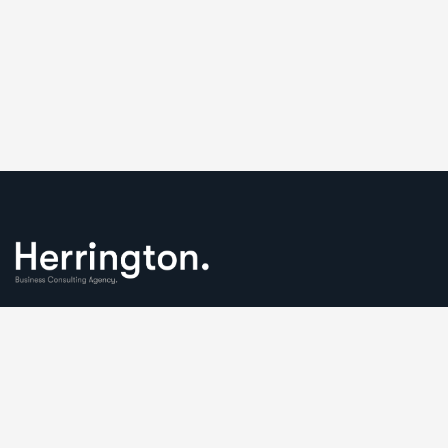
We understand that business can be chaotic. That’s where
we come in. We’re focused on adding some much-needed
balance to the mix.
Comany Information