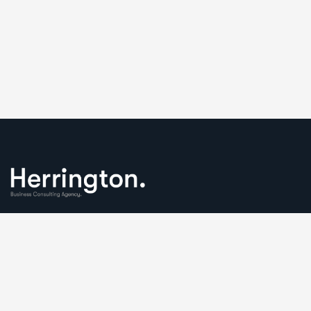
We understand that business can be chaotic. That’s where
we come in. We’re focused on adding some much-needed
balance to the mix.
Comany Information