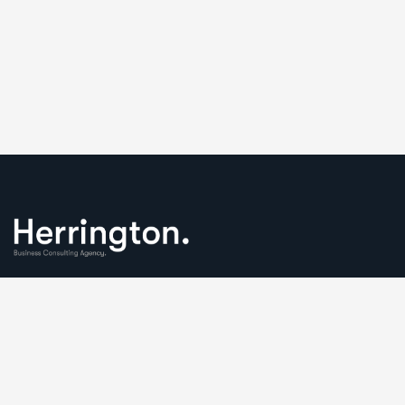
We understand that business can be chaotic. That’s where
we come in. We’re focused on adding some much-needed
balance to the mix.
Comany Information