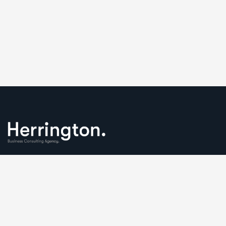
We understand that business can be chaotic. That’s where
we come in. We’re focused on adding some much-needed
balance to the mix.
Comany Information