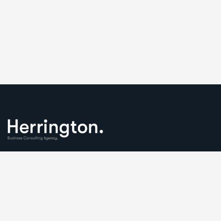
We understand that business can be chaotic. That’s where
we come in. We’re focused on adding some much-needed
balance to the mix.
Comany Information