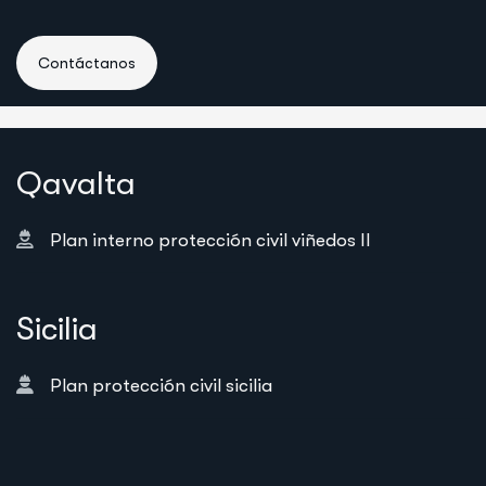
Q
a
v
a
l
t
a
Plan interno protección civil viñedos II
S
i
c
i
l
i
a
Plan protección civil sicilia