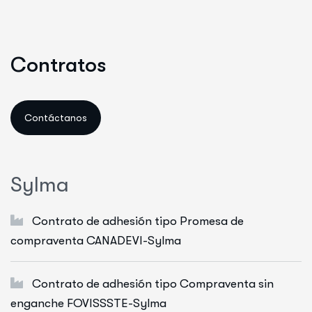
C
o
n
t
r
a
t
o
s
S
y
l
m
a
Contrato de adhesión tipo Promesa de
compraventa CANADEVI-Sylma
Contrato de adhesión tipo Compraventa sin
enganche FOVISSSTE-Sylma