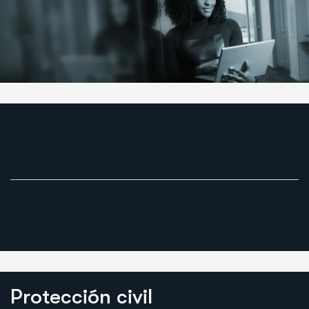
P
r
o
t
e
c
c
i
ó
n
c
i
v
i
l