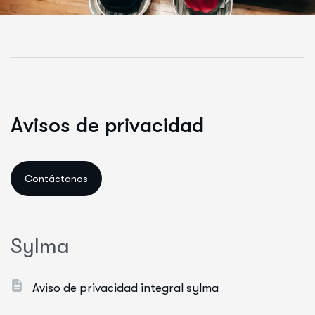
A
v
i
s
o
s
d
e
p
r
i
v
a
c
i
d
a
d
S
y
l
m
a
Aviso de privacidad integral sylma