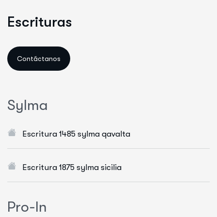
E
s
c
r
i
t
u
r
a
s
S
y
l
m
a
Escritura 1485 sylma qavalta
Escritura 1875 sylma sicilia
P
r
o
-
I
n