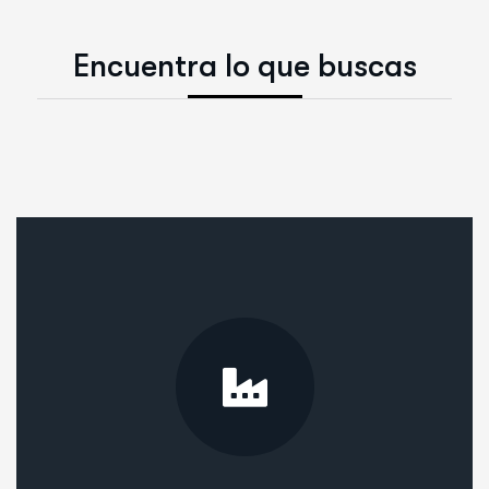
E
n
c
u
e
n
t
r
a
l
o
q
u
e
b
u
s
c
a
s